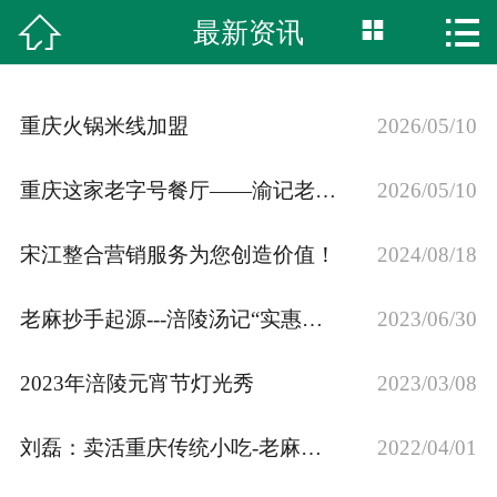



最新资讯
首页
关于我们
重庆火锅米线加盟
2026/05/10
新闻资讯
重庆这家老字号餐厅——渝记老麻抄手
2026/05/10
获奖时刻
宋江整合营销服务为您创造价值！
2024/08/18
阅读美食
老麻抄手起源---涪陵汤记“实惠面铺”的主厨
商标授权
2023/06/30
真材实料
2023年涪陵元宵节灯光秀
2023/03/08
联系我们
刘磊：卖活重庆传统小吃-老麻抄手
2022/04/01