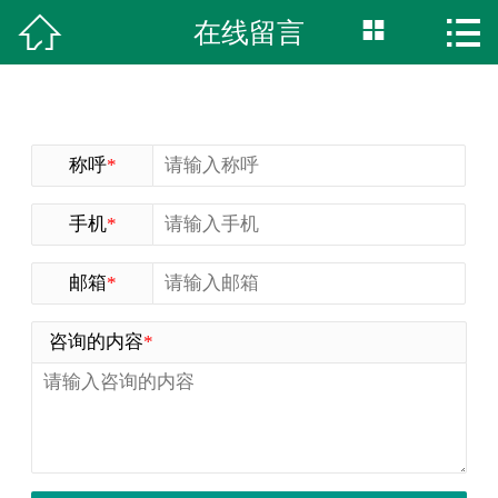



在线留言
首页
关于我们
新闻资讯
称呼
*
获奖时刻
手机
*
阅读美食
邮箱
*
商标授权
咨询的内容
*
真材实料
联系我们