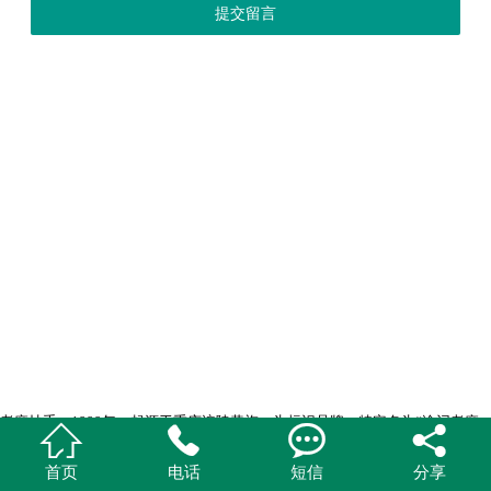
提交留言
老麻抄手，1999年，起源于重庆涪陵黄旗，为标识品牌，特定名为“渝记老麻




抄手”，经过近20多年的发展，加盟店遍布全国，为众多加盟商创造财富神
话，有部分加盟商年收入超过50万！
首页
电话
短信
分享