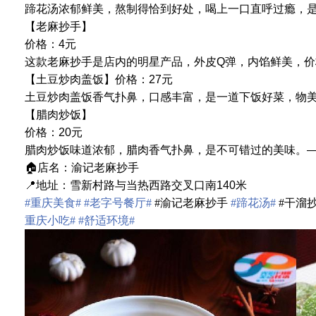
蹄花汤浓郁鲜美，熬制得恰到好处，喝上一口直呼过瘾，
【老麻抄手】
价格：4元
这款老麻抄手是店内的明星产品，外皮Q弹，内馅鲜美，价
【土豆炒肉盖饭】
价格：27元
土豆炒肉盖饭香气扑鼻，口感丰富，是一道下饭好菜，物
【腊肉炒饭】
价格：20元
腊肉炒饭味道浓郁，腊肉香气扑鼻，是不可错过的美味。
🏠店名：渝记老麻抄手
📍地址：雪新村路与当热西路交叉口南140米
#重庆美食#
#老字号餐厅#
#渝记老麻抄手
#蹄花汤#
#干溜
重庆小吃#
#舒适环境#