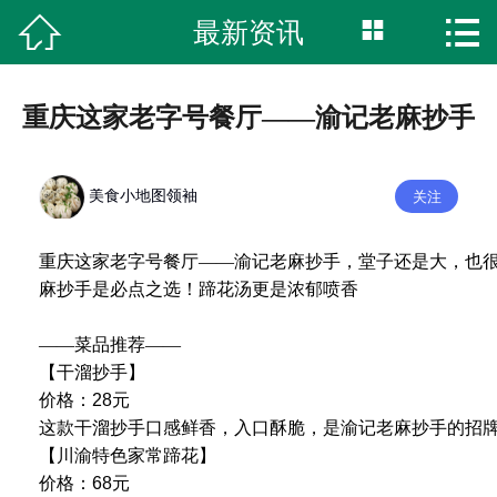



最新资讯
首页
关于我们
重庆这家老字号餐厅——渝记老麻抄手
新闻资讯
美食小地图领袖
关注
获奖时刻
阅读美食
重庆这家老字号餐厅——渝记老麻抄手，堂子还是大，也
麻抄手是必点之选！蹄花汤更是浓郁喷香
商标授权
——菜品推荐——
【干溜抄手】
真材实料
价格：28元
这款干溜抄手口感鲜香，入口酥脆，是渝记老麻抄手的招
联系我们
【川渝特色家常蹄花】
价格：68元