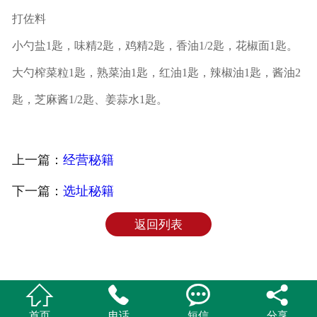
打佐料
小勺盐1匙，味精2匙，鸡精2匙，香油1/2匙，花椒面1匙。
大勺榨菜粒1匙，熟菜油1匙，红油1匙，辣椒油1匙，酱油2
匙，芝麻酱1/2匙、姜蒜水1匙。
上一篇：
经营秘籍
下一篇：
选址秘籍
返回列表




老麻抄手，1999年，起源于重庆涪陵黄旗，为标识品牌，特定名为“渝记老麻
抄手”，经过近20多年的发展，加盟店遍布全国，为众多加盟商创造财富神
首页
电话
短信
分享