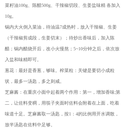
菜籽油100g、陈醋500g、干辣椒切段、生姜盐味精 各加入
10g。
锅内大火倒入菜油，待油温7成热时，放入干辣椒、生姜
（干辣椒剪成段，生姜切末）；待炒出香味后，加入陈
醋；锅内醋烧开后，改小火慢熬；5~10分钟之后，依次放
入盐和味精即可。
葱花：最好是香葱，够味。榨菜粒：关键是要切小成粒
状，最多一汤匙，多之则咸。
芝麻酱：在重庆小面中起着两个作用：第一，增加香味;第
二，让佐料变稠，用筷子夹面时佐料会附着在上面，吃着
味道十足。芝麻酱取一汤匙，按1：4的比例用开水调散，
放半汤匙在佐料中足够。