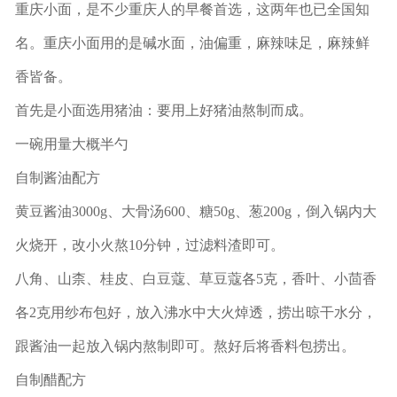
重庆小面，是不少重庆人的早餐首选，这两年也已全国知
名。重庆小面用的是碱水面，油偏重，麻辣味足，麻辣鲜
香皆备。
首先是小面选用猪油：要用上好猪油熬制而成。
一碗用量大概半勺
自制酱油配方
黄豆酱油3000g、大骨汤600、糖50g、葱200g，倒入锅内大
火烧开，改小火熬10分钟，过滤料渣即可。
八角、山柰、桂皮、白豆蔻、草豆蔻各5克，香叶、小茴香
各2克用纱布包好，放入沸水中大火焯透，捞出晾干水分，
跟酱油一起放入锅内熬制即可。熬好后将香料包捞出。
自制醋配方