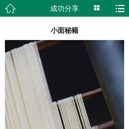



成功分享
首页
关于我们
小面秘籍
新闻资讯
获奖时刻
阅读美食
商标授权
真材实料
联系我们